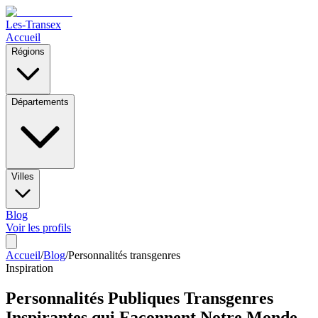
Les-Transex
Accueil
Régions
Départements
Villes
Blog
Voir les profils
Accueil
/
Blog
/
Personnalités transgenres
Inspiration
Personnalités Publiques Transgenres
Inspirantes qui Façonnent Notre Monde