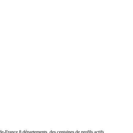
-de-France
.
8
départements, des centaines de profils actifs.