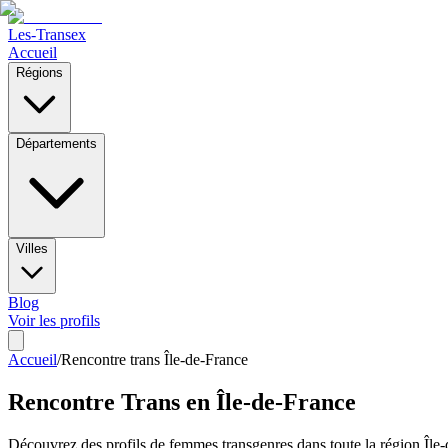
Les-Transex
Accueil
Régions
Départements
Villes
Blog
Voir les profils
Accueil
/
Rencontre trans
Île-de-France
Rencontre Trans en
Île-de-France
Découvrez des profils de femmes transgenres dans toute la région
Île