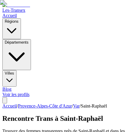
Les-Transex
Accueil
Régions
Départements
Villes
Blog
Voir les profils
Accueil
/
Provence-Alpes-Côte d'Azur
/
Var
/
Saint-Raphaël
Rencontre Trans à
Saint-Raphaël
Trouvez des femmes transgenres près de Saint-Raphaël et dans les