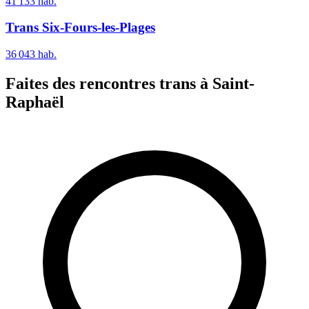
41 133
hab.
Trans
Six-Fours-les-Plages
36 043
hab.
Faites des rencontres trans à
Saint-
Raphaël